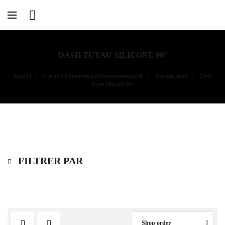
DASH TUYAU SILICONE 90°
Accueil
Circuit d'alimentation d'essence/ethanol/air
Raccord dash
Dash
tuyau silicone 90°
FILTRER PAR
Shop order