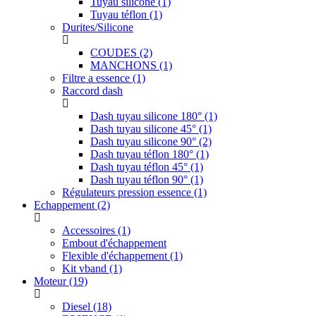
Tuyau silicone
(1)
Tuyau téflon
(1)
Durites/Silicone
COUDES
(2)
MANCHONS
(1)
Filtre a essence
(1)
Raccord dash
Dash tuyau silicone 180°
(1)
Dash tuyau silicone 45°
(1)
Dash tuyau silicone 90°
(2)
Dash tuyau téflon 180°
(1)
Dash tuyau téflon 45°
(1)
Dash tuyau téflon 90°
(1)
Régulateurs pression essence
(1)
Echappement
(2)
Accessoires
(1)
Embout d'échappement
Flexible d'échappement
(1)
Kit vband
(1)
Moteur
(19)
Diesel
(18)