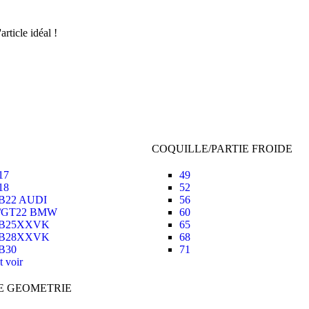
rticle idéal !
COQUILLE/PARTIE FROIDE
17
49
18
52
B22 AUDI
56
/GT22 BMW
60
B25XXVK
65
B28XXVK
68
B30
71
t voir
E GEOMETRIE