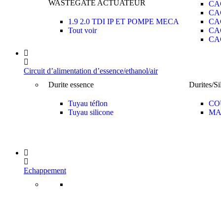
WASTEGATE ACTUATEUR
CA
CA
1.9 2.0 TDI IP ET POMPE MECA
CA
Tout voir
CA
CA
Circuit d’alimentation d’essence/ethanol/air
Durite essence
Durites/Si
Tuyau téflon
CO
Tuyau silicone
MA
Echappement