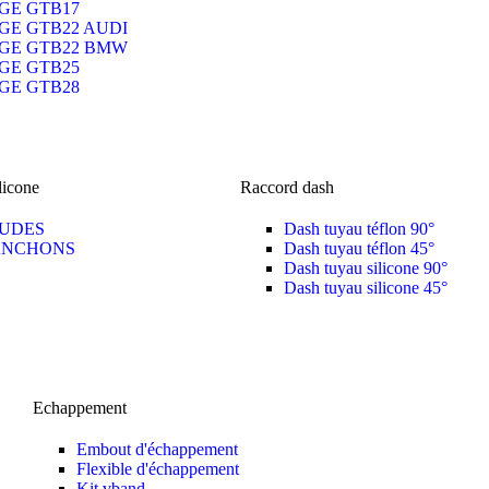
GE GTB17
GE GTB22 AUDI
GE GTB22 BMW
GE GTB25
GE GTB28
licone
Raccord dash
UDES
Dash tuyau téflon 90°
NCHONS
Dash tuyau téflon 45°
Dash tuyau silicone 90°
Dash tuyau silicone 45°
Echappement
Embout d'échappement
Flexible d'échappement
Kit vband