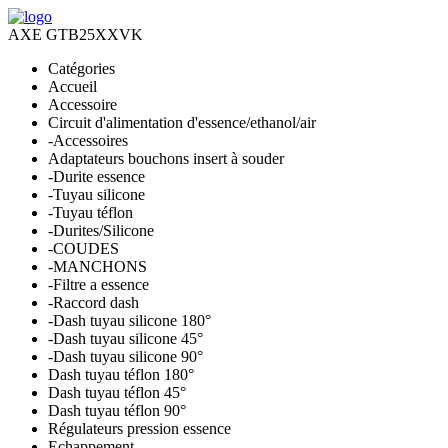
AXE GTB25XXVK
Catégories
Accueil
Accessoire
Circuit d'alimentation d'essence/ethanol/air
-Accessoires
Adaptateurs bouchons insert à souder
-Durite essence
-Tuyau silicone
-Tuyau téflon
-Durites/Silicone
-COUDES
-MANCHONS
-Filtre a essence
-Raccord dash
-Dash tuyau silicone 180°
-Dash tuyau silicone 45°
-Dash tuyau silicone 90°
Dash tuyau téflon 180°
Dash tuyau téflon 45°
Dash tuyau téflon 90°
Régulateurs pression essence
Echappement