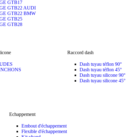
GE GTB17
GE GTB22 AUDI
GE GTB22 BMW
GE GTB25
GE GTB28
licone
Raccord dash
UDES
Dash tuyau téflon 90°
NCHONS
Dash tuyau téflon 45°
Dash tuyau silicone 90°
Dash tuyau silicone 45°
Echappement
Embout d'échappement
Flexible d'échappement
Kit vband