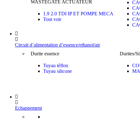
WASTEGATE ACTUATEUR
CA
CA
1.9 2.0 TDI IP ET POMPE MECA
CA
Tout voir
CA
CA
Circuit d’alimentation d’essence/ethanol/air
Durite essence
Durites/Si
Tuyau téflon
CO
Tuyau silicone
MA
Echappement