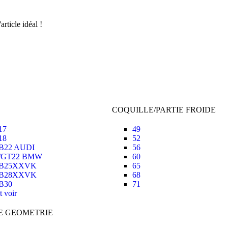
rticle idéal !
COQUILLE/PARTIE FROIDE
17
49
18
52
B22 AUDI
56
/GT22 BMW
60
B25XXVK
65
B28XXVK
68
B30
71
t voir
E GEOMETRIE