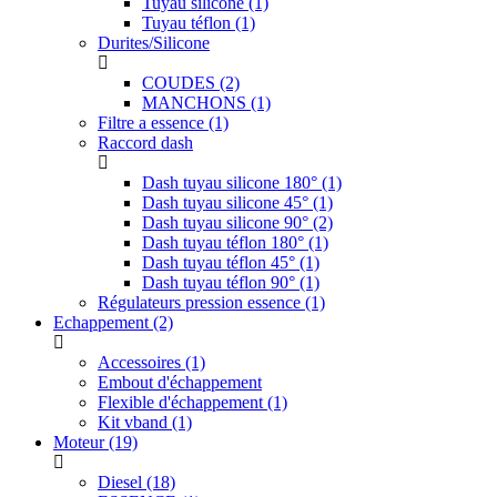
Tuyau silicone
(1)
Tuyau téflon
(1)
Durites/Silicone
COUDES
(2)
MANCHONS
(1)
Filtre a essence
(1)
Raccord dash
Dash tuyau silicone 180°
(1)
Dash tuyau silicone 45°
(1)
Dash tuyau silicone 90°
(2)
Dash tuyau téflon 180°
(1)
Dash tuyau téflon 45°
(1)
Dash tuyau téflon 90°
(1)
Régulateurs pression essence
(1)
Echappement
(2)
Accessoires
(1)
Embout d'échappement
Flexible d'échappement
(1)
Kit vband
(1)
Moteur
(19)
Diesel
(18)