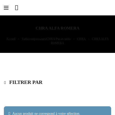
CHRA ALFA ROMERA
Accueil
Turbocompresseurs/CHRA/Pieces turbo
CHRA
CHRA ALFA
ROMERA
FILTRER PAR
Aucun produit ne correspond à votre sélection.