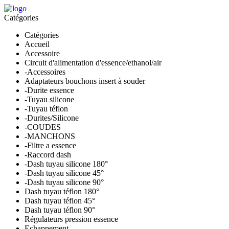
Catégories
Catégories
Accueil
Accessoire
Circuit d'alimentation d'essence/ethanol/air
-Accessoires
Adaptateurs bouchons insert à souder
-Durite essence
-Tuyau silicone
-Tuyau téflon
-Durites/Silicone
-COUDES
-MANCHONS
-Filtre a essence
-Raccord dash
-Dash tuyau silicone 180°
-Dash tuyau silicone 45°
-Dash tuyau silicone 90°
Dash tuyau téflon 180°
Dash tuyau téflon 45°
Dash tuyau téflon 90°
Régulateurs pression essence
Echappement