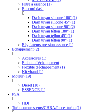
Filtre a essence
(1)
Raccord dash
Dash tuyau silicone 180°
(1)
Dash tuyau silicone 45°
(1)
Dash tuyau silicone 90°
(2)
Dash tuyau téflon 180°
(1)
Dash tuyau téflon 45°
(1)
Dash tuyau téflon 90°
(1)
Régulateurs pression essence
(1)
Echappement
(2)
Accessoires
(1)
Embout d'échappement
Flexible d'échappement
(1)
Kit vband
(1)
Moteur
(19)
Diesel
(18)
ESSENCE
(1)
PSA
HDI
Turbocompresseurs/CHRA/Pieces turbo
(1)