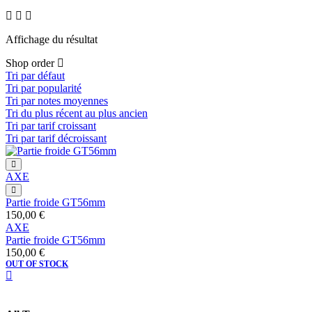
Affichage du résultat
Shop order
Tri par défaut
Tri par popularité
Tri par notes moyennes
Tri du plus récent au plus ancien
Tri par tarif croissant
Tri par tarif décroissant
AXE
Partie froide GT56mm
150,00
€
AXE
Partie froide GT56mm
150,00
€
OUT OF STOCK