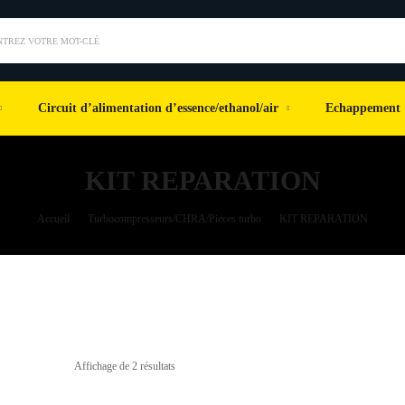
NTREZ VOTRE MOT-CLÉ
Circuit d’alimentation d’essence/ethanol/air
Echappement
KIT REPARATION
Accueil
Turbocompresseurs/CHRA/Pieces turbo
KIT REPARATION
Affichage de 2 résultats