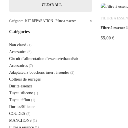
CLEAR ALL
FILTRE A ESSE
Catégorie:
KIT REPARATION
Filtre a essence
✕
Filtre à essence
Catégories
55,00
€
Non classé
(1)
Accessoire
(6)
Circuit d'alimentation d'essence/ethanol/air
Accessoires
(7)
Adaptateurs bouchons insert à souder
(2)
Colliers de serrages
Durite essence
Tuyau silicone
(1)
Tuyau téflon
(1)
Durites/Silicone
COUDES
(2)
MANCHONS
(1)
Filtre a essence
(1)