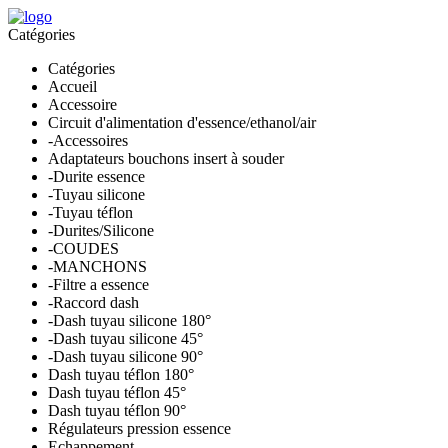
Catégories
Catégories
Accueil
Accessoire
Circuit d'alimentation d'essence/ethanol/air
-Accessoires
Adaptateurs bouchons insert à souder
-Durite essence
-Tuyau silicone
-Tuyau téflon
-Durites/Silicone
-COUDES
-MANCHONS
-Filtre a essence
-Raccord dash
-Dash tuyau silicone 180°
-Dash tuyau silicone 45°
-Dash tuyau silicone 90°
Dash tuyau téflon 180°
Dash tuyau téflon 45°
Dash tuyau téflon 90°
Régulateurs pression essence
Echappement