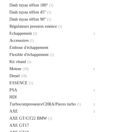
Dash tuyau téflon 180°
(1)
Dash tuyau téflon 45°
(1)
Dash tuyau téflon 90°
(1)
Régulateurs pression essence
(1)
Echappement
(2)
Accessoires
(1)
Embout d'échappement
Flexible d'échappement
(1)
Kit vband
(1)
Moteur
(19)
Diesel
(18)
ESSENCE
(1)
PSA
HDI
Turbocompresseurs/CHRA/Pieces turbo
(1)
AXE
AXE GT/GT22 BMW
(1)
AXE GT17