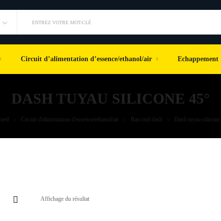
ENTREZ VOTRE MOT-CLÉ
Circuit d’alimentation d’essence/ethanol/air
Echappement
DASH TUYAU SILICONE 45°
ueil
Circuit d'alimentation d'essence/ethanol/air
Raccord dash
Dash tuyau silicone
Affichage du résultat