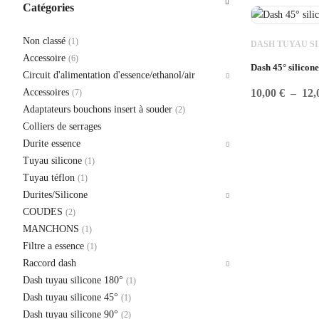
Catégories
Non classé
(1)
DASH TUYAU SI
Accessoire
(6)
Dash 45° silicone
Circuit d'alimentation d'essence/ethanol/air
Accessoires
10,00
€
–
12,
(7)
Adaptateurs bouchons insert à souder
(2)
Colliers de serrages
Durite essence
Tuyau silicone
(1)
Tuyau téflon
(1)
Durites/Silicone
COUDES
(2)
MANCHONS
(1)
Filtre a essence
(1)
Raccord dash
Dash tuyau silicone 180°
(1)
Dash tuyau silicone 45°
(1)
Dash tuyau silicone 90°
(2)