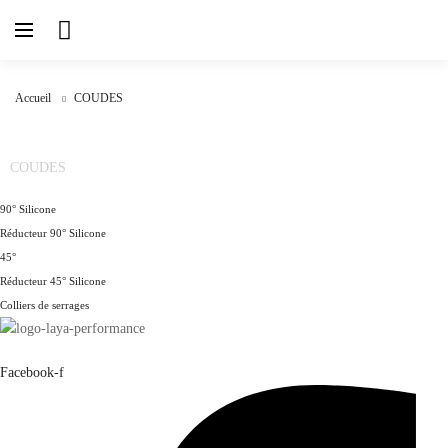
Skip
to
content
Accueil
COUDES
COUDES
90° Silicone
Réducteur 90° Silicone
45°
Réducteur 45° Silicone
Colliers de serrages
Facebook-f