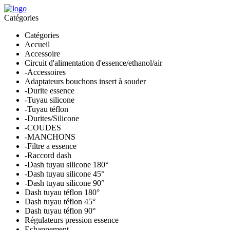
Catégories
Catégories
Accueil
Accessoire
Circuit d'alimentation d'essence/ethanol/air
-Accessoires
Adaptateurs bouchons insert à souder
-Durite essence
-Tuyau silicone
-Tuyau téflon
-Durites/Silicone
-COUDES
-MANCHONS
-Filtre a essence
-Raccord dash
-Dash tuyau silicone 180°
-Dash tuyau silicone 45°
-Dash tuyau silicone 90°
Dash tuyau téflon 180°
Dash tuyau téflon 45°
Dash tuyau téflon 90°
Régulateurs pression essence
Echappement