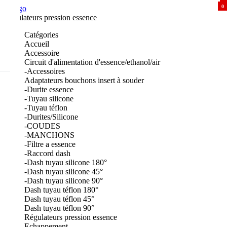
0
Skip
0
to
Régulateurs pression essence
content
Catégories
Accueil
Accessoire
Circuit d'alimentation d'essence/ethanol/air
-Accessoires
Adaptateurs bouchons insert à souder
-Durite essence
-Tuyau silicone
-Tuyau téflon
-Durites/Silicone
-COUDES
-MANCHONS
-Filtre a essence
-Raccord dash
-Dash tuyau silicone 180°
-Dash tuyau silicone 45°
-Dash tuyau silicone 90°
Dash tuyau téflon 180°
Dash tuyau téflon 45°
Dash tuyau téflon 90°
Régulateurs pression essence
Echappement