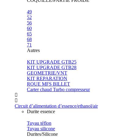
COQUILLE/PARTIE FROIDE
49
52
56
60
65
68
71
Autres
KIT UPGRADE GTB25
KIT UPGRADE GTB28
GEOMETRIE/VNT
KIT REPARATION
ROUE MFS BILLET
Carter chaud Turbo compresseur
Circuit d’alimentation d’essence/ethanol/air
Durite essence
Tuyau téflon
Tuyau silicone
Durites/Silicone