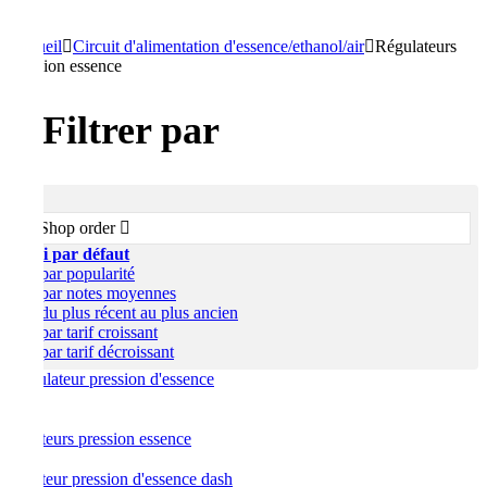
Accueil
Circuit d'alimentation d'essence/ethanol/air
Régulateurs
pression essence
Filtrer par
Shop order
Tri par défaut
Tri par popularité
Tri par notes moyennes
Tri du plus récent au plus ancien
Tri par tarif croissant
Tri par tarif décroissant
égulateurs pression essence
égulateur pression d'essence dash