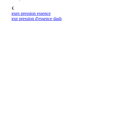
6
129,00
€
égulateurs pression essence
égulateur pression d'essence dash
6
129,00
€
AJOUTER
All Tags :