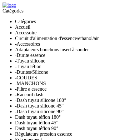
Catégories
Catégories
Accueil
Accessoire
Circuit d'alimentation d'essence/ethanol/air
-Accessoires
Adaptateurs bouchons insert à souder
-Durite essence
-Tuyau silicone
-Tuyau téflon
-Durites/Silicone
-COUDES
-MANCHONS
-Filtre a essence
-Raccord dash
-Dash tuyau silicone 180°
-Dash tuyau silicone 45°
-Dash tuyau silicone 90°
Dash tuyau téflon 180°
Dash tuyau téflon 45°
Dash tuyau téflon 90°
Régulateurs pression essence
Echappement