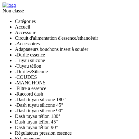
Non classé
Catégories
Accueil
Accessoire
Circuit d'alimentation d'essence/ethanol/air
-Accessoires
Adaptateurs bouchons insert à souder
-Durite essence
-Tuyau silicone
-Tuyau téflon
-Durites/Silicone
-COUDES
-MANCHONS
-Filtre a essence
-Raccord dash
-Dash tuyau silicone 180°
-Dash tuyau silicone 45°
-Dash tuyau silicone 90°
Dash tuyau téflon 180°
Dash tuyau téflon 45°
Dash tuyau téflon 90°
Régulateurs pression essence
Echappement