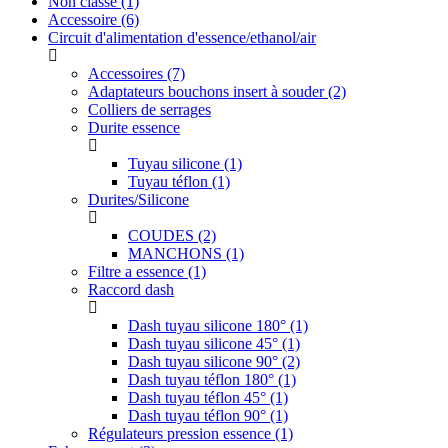
Non classé
(1)
Accessoire
(6)
Circuit d'alimentation d'essence/ethanol/air
Accessoires
(7)
Adaptateurs bouchons insert à souder
(2)
Colliers de serrages
Durite essence
Tuyau silicone
(1)
Tuyau téflon
(1)
Durites/Silicone
COUDES
(2)
MANCHONS
(1)
Filtre a essence
(1)
Raccord dash
Dash tuyau silicone 180°
(1)
Dash tuyau silicone 45°
(1)
Dash tuyau silicone 90°
(2)
Dash tuyau téflon 180°
(1)
Dash tuyau téflon 45°
(1)
Dash tuyau téflon 90°
(1)
Régulateurs pression essence
(1)