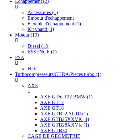
Echappement
(2)
Accessoires
(1)
Embout d'échappement
Flexible d'échappement
(1)
Kit vband
(1)
Moteur
(19)
Diesel
(18)
ESSENCE
(1)
PSA
HDI
Turbocompresseurs/CHRA/Pieces turbo
(1)
AXE
AXE GT/GT22 BMW
(1)
AXE GT17
AXE GT18
AXE GTB22 AUDI
(1)
AXE GTB25XXVK
(1)
AXE GTB28XXVK
(1)
AXE GTB30
CAGE DE GEOMETRIE