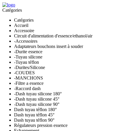
Catégories
Catégories
Accueil
Accessoire
Circuit d'alimentation d'essence/ethanol/air
-Accessoires
Adaptateurs bouchons insert à souder
-Durite essence
-Tuyau silicone
-Tuyau téflon
-Durites/Silicone
-COUDES
-MANCHONS
-Filtre a essence
-Raccord dash
-Dash tuyau silicone 180°
-Dash tuyau silicone 45°
-Dash tuyau silicone 90°
Dash tuyau téflon 180°
Dash tuyau téflon 45°
Dash tuyau téflon 90°
Régulateurs pression essence
Echappement