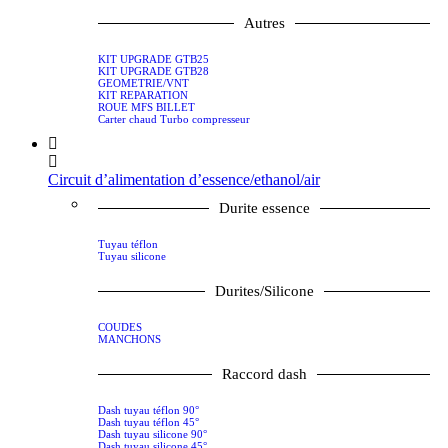
Autres
KIT UPGRADE GTB25
KIT UPGRADE GTB28
GEOMETRIE/VNT
KIT REPARATION
ROUE MFS BILLET
Carter chaud Turbo compresseur
Circuit d’alimentation d’essence/ethanol/air
Durite essence
Tuyau téflon
Tuyau silicone
Durites/Silicone
COUDES
MANCHONS
Raccord dash
Dash tuyau téflon 90°
Dash tuyau téflon 45°
Dash tuyau silicone 90°
Dash tuyau silicone 45°