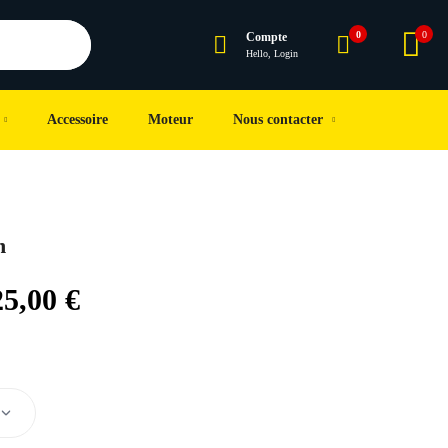
0
0
Compte
Hello, Login
Accessoire
Moteur
Nous contacter
n
25,00
€