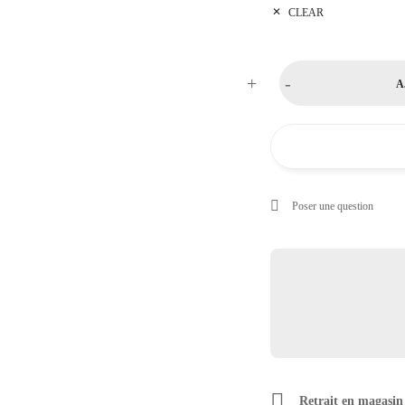
CLEAR
+
-
A
Poser une question
Retrait en magasin