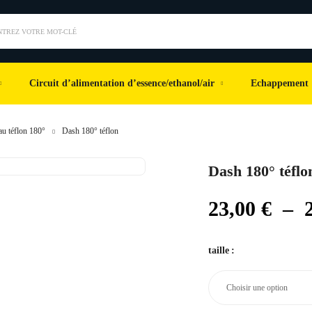
NTREZ VOTRE MOT-CLÉ
Circuit d’alimentation d’essence/ethanol/air
Echappement
u téflon 180°
Dash 180° téflon
Dash 180° téflo
23,00
€
–
taille
: