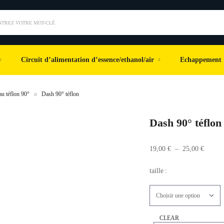
NTREZ VOTRE MOT-CLÉ
Circuit d’alimentation d’essence/ethanol/air
Echappement
u téflon 90°
Dash 90° téflon
Dash 90° téflon
19,00
€
–
25,00
€
taille
:
CLEAR