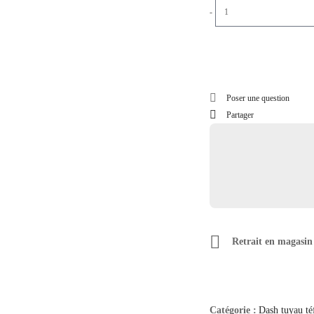
-
Poser une question
Partager
Retrait en magasin
Catégorie :
Dash tuyau té