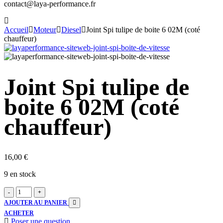
contact@laya-performance.fr
Accueil
Moteur
Diesel
Joint Spi tulipe de boite 6 02M (coté
chauffeur)
Joint Spi tulipe de
boite 6 02M (coté
chauffeur)
16,00
€
9 en stock
Joint
-
+
Spi
AJOUTER AU PANIER
tulipe
ACHETER
de
Poser une question