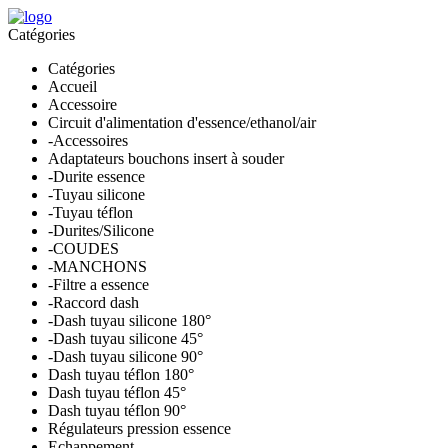
Skip
to
Catégories
content
Catégories
Accueil
Accessoire
Circuit d'alimentation d'essence/ethanol/air
-Accessoires
Adaptateurs bouchons insert à souder
-Durite essence
-Tuyau silicone
-Tuyau téflon
-Durites/Silicone
-COUDES
-MANCHONS
-Filtre a essence
-Raccord dash
-Dash tuyau silicone 180°
-Dash tuyau silicone 45°
-Dash tuyau silicone 90°
Dash tuyau téflon 180°
Dash tuyau téflon 45°
Dash tuyau téflon 90°
Régulateurs pression essence
Echappement