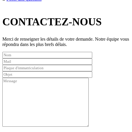
boite
6
Please
02M
leave
(coté
CONTACTEZ-NOUS
this
chauffeur)
field
quantity
empty.
Merci de renseigner les détails de votre demande. Notre équipe vous
répondra dans les plus brefs délais.