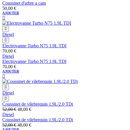
Coussinet d'arbre a cam
50,00
€
AJOUTER
Diesel
Electrovanne Turbo N75 1.9L TDI
70,00
€
Diesel
Electrovanne Turbo N75 1.9L TDI
70,00
€
AJOUTER
Diesel
Coussinet de vilebrequin 1.9L/2.0 TDi
Le
Le
52,00
€
48,00
€
prix
prix
Diesel
initial
actuel
Coussinet de vilebrequin 1.9L/2.0 TDi
était :
Le
est :
Le
52,00
€
48,00
€
52,00 €.
prix
48,00 €.
prix
AJOUTER