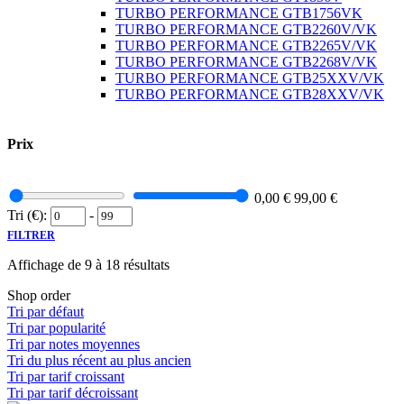
TURBO PERFORMANCE GTB1756VK
TURBO PERFORMANCE GTB2260V/VK
TURBO PERFORMANCE GTB2265V/VK
TURBO PERFORMANCE GTB2268V/VK
TURBO PERFORMANCE GTB25XXV/VK
TURBO PERFORMANCE GTB28XXV/VK
Prix
0,00
€
99,00
€
Tri (€):
-
FILTRER
Affichage de 9 à 18 résultats
Shop order
Tri par défaut
Tri par popularité
Tri par notes moyennes
Tri du plus récent au plus ancien
Tri par tarif croissant
Tri par tarif décroissant