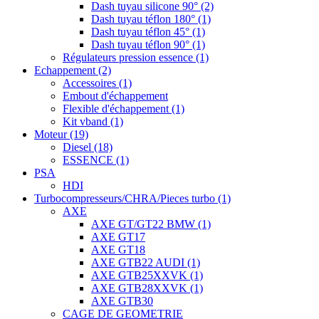
Dash tuyau silicone 90°
(2)
Dash tuyau téflon 180°
(1)
Dash tuyau téflon 45°
(1)
Dash tuyau téflon 90°
(1)
Régulateurs pression essence
(1)
Echappement
(2)
Accessoires
(1)
Embout d'échappement
Flexible d'échappement
(1)
Kit vband
(1)
Moteur
(19)
Diesel
(18)
ESSENCE
(1)
PSA
HDI
Turbocompresseurs/CHRA/Pieces turbo
(1)
AXE
AXE GT/GT22 BMW
(1)
AXE GT17
AXE GT18
AXE GTB22 AUDI
(1)
AXE GTB25XXVK
(1)
AXE GTB28XXVK
(1)
AXE GTB30
CAGE DE GEOMETRIE