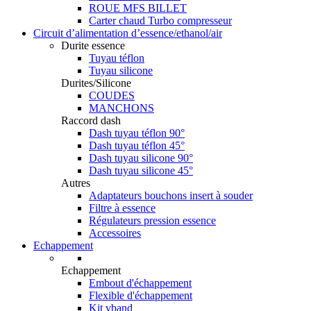
ROUE MFS BILLET
Carter chaud Turbo compresseur
Circuit d’alimentation d’essence/ethanol/air
Durite essence
Tuyau téflon
Tuyau silicone
Durites/Silicone
COUDES
MANCHONS
Raccord dash
Dash tuyau téflon 90°
Dash tuyau téflon 45°
Dash tuyau silicone 90°
Dash tuyau silicone 45°
Autres
Adaptateurs bouchons insert à souder
Filtre à essence
Régulateurs pression essence
Accessoires
Echappement
Echappement
Embout d'échappement
Flexible d'échappement
Kit vband