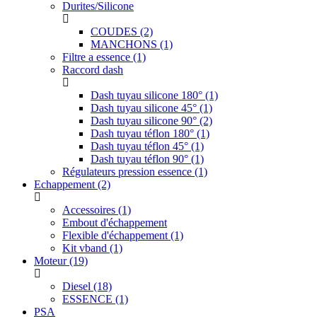
Durites/Silicone
COUDES
(2)
MANCHONS
(1)
Filtre a essence
(1)
Raccord dash
Dash tuyau silicone 180°
(1)
Dash tuyau silicone 45°
(1)
Dash tuyau silicone 90°
(2)
Dash tuyau téflon 180°
(1)
Dash tuyau téflon 45°
(1)
Dash tuyau téflon 90°
(1)
Régulateurs pression essence
(1)
Echappement
(2)
Accessoires
(1)
Embout d'échappement
Flexible d'échappement
(1)
Kit vband
(1)
Moteur
(19)
Diesel
(18)
ESSENCE
(1)
PSA