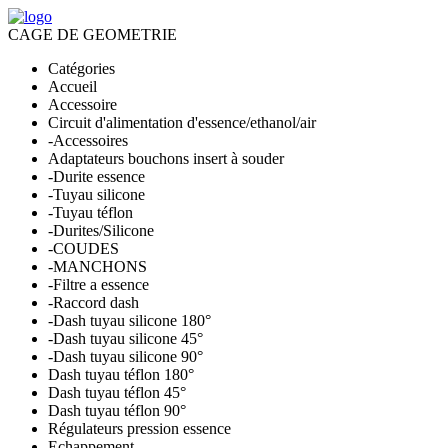
Skip
to
CAGE DE GEOMETRIE
content
Catégories
Accueil
Accessoire
Circuit d'alimentation d'essence/ethanol/air
-Accessoires
Adaptateurs bouchons insert à souder
-Durite essence
-Tuyau silicone
-Tuyau téflon
-Durites/Silicone
-COUDES
-MANCHONS
-Filtre a essence
-Raccord dash
-Dash tuyau silicone 180°
-Dash tuyau silicone 45°
-Dash tuyau silicone 90°
Dash tuyau téflon 180°
Dash tuyau téflon 45°
Dash tuyau téflon 90°
Régulateurs pression essence
Echappement