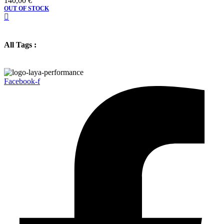
140,00
€
OUT OF STOCK
All Tags :
Facebook-f