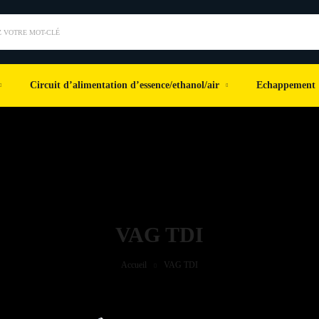
 VOTRE MOT-CLÉ
Circuit d’alimentation d’essence/ethanol/air
Echappement
VAG TDI
Accueil
VAG TDI