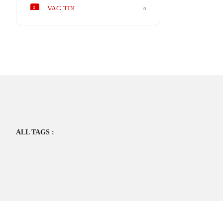
VAG TDI
ARRIVEE D'HUILE TRESSE
BAS MOTEUR
HAUT MOTEUR/CULASSE
INTERCOOLER
TURBO PERFORMANCE
ALL TAGS :