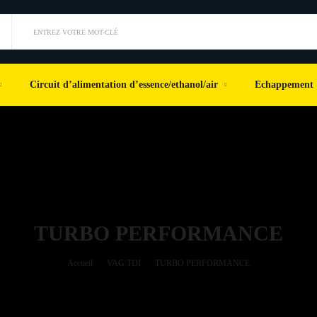
ENTREZ VOTRE MOT-CLÉ
Circuit d’alimentation d’essence/ethanol/air
Echappement
TURBO PERFORMANCE
Accueil
VAG TDI
TURBO PERFORMANCE