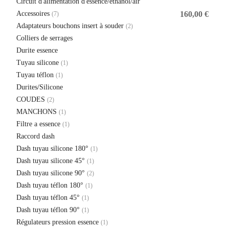
Circuit d'alimentation d'essence/ethanol/air
Accessoires
160,00
€
(7)
Adaptateurs bouchons insert à souder
(2)
Colliers de serrages
Durite essence
Tuyau silicone
(1)
Tuyau téflon
(1)
Durites/Silicone
COUDES
(2)
MANCHONS
(1)
Filtre a essence
(1)
Raccord dash
Dash tuyau silicone 180°
(1)
Dash tuyau silicone 45°
(1)
Dash tuyau silicone 90°
(2)
Dash tuyau téflon 180°
(1)
Dash tuyau téflon 45°
(1)
Dash tuyau téflon 90°
(1)
Régulateurs pression essence
(1)