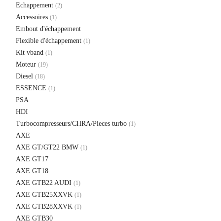
Echappement
(2)
Accessoires
(1)
Embout d'échappement
Flexible d'échappement
(1)
Kit vband
(1)
Moteur
(19)
Diesel
(18)
ESSENCE
(1)
PSA
HDI
Turbocompresseurs/CHRA/Pieces turbo
(1)
AXE
AXE GT/GT22 BMW
(1)
AXE GT17
AXE GT18
AXE GTB22 AUDI
(1)
AXE GTB25XXVK
(1)
AXE GTB28XXVK
(1)
AXE GTB30