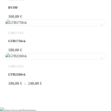
BV39F
160,00
€
CHRA VAG
GTB1756vk
180,00
€
CHRA VAG
GTB2260vk
Plage
180,00
€
–
240,00
€
de
prix :
180,00 €
à