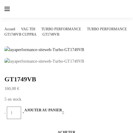
Skip
to
content
Accueil
VAG TDI
TURBO PERFORMANCE
TURBO PERFORMANCE
GT1749VB CUPPRA
GT1749VB
GT1749VB
160,00
€
5 en stock
GT1749VB
AJOUTER AU PANIER
-
+
quantity
ACHETER