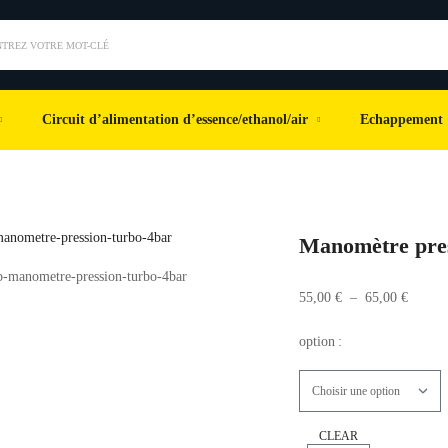
NTREZ VOTRE MOT-CLÉ
Circuit d’alimentation d’essence/ethanol/air
Echappement
Manomètre pres
55,00
€
–
65,00
€
option
:
CLEAR