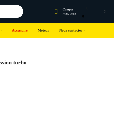
Compte
0
Hello, Login
0
Accessoire
Moteur
Nous contacter
sion turbo