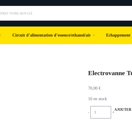
NTREZ VOTRE MOT-CLÉ
Circuit d’alimentation d’essence/ethanol/air
Echappement
Electrovanne T
70,00
€
10 en stock
AJOUTER 
-
+